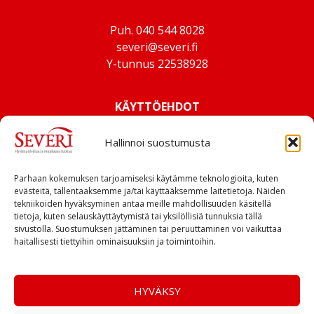
Puh. 040 544 8028
severi@severi.fi
Y-tunnus 22538928
KÄYTTÖEHDOT
Hallinnoi suostumusta
Parhaan kokemuksen tarjoamiseksi käytämme teknologioita, kuten
evästeitä, tallentaaksemme ja/tai käyttääksemme laitetietoja. Näiden
tekniikoiden hyväksyminen antaa meille mahdollisuuden käsitellä
tietoja, kuten selauskäyttäytymistä tai yksilöllisiä tunnuksia tällä
sivustolla. Suostumuksen jättäminen tai peruuttaminen voi vaikuttaa
haitallisesti tiettyihin ominaisuuksiin ja toimintoihin.
HYVÄKSY
Käpykankaantie 10, 78850 Varkaus