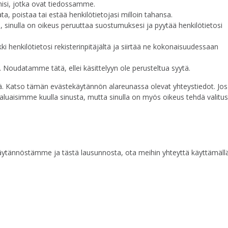
ihisi, jotka ovat tiedossamme.
ta, poistaa tai estää henkilötietojasi milloin tahansa.
n, sinulla on oikeus peruuttaa suostumuksesi ja pyytää henkilötietosi
kki henkilötietosi rekisterinpitäjältä ja siirtää ne kokonaisuudessaan
ä. Noudatamme tätä, ellei käsittelyyn ole perusteltua syytä.
ttä. Katso tämän evästekäytännön alareunassa olevat yhteystiedot. Jos
, haluaisimme kuulla sinusta, mutta sinulla on myös oikeus tehdä valitus
käytännöstämme ja tästä lausunnosta, ota meihin yhteyttä käyttämäll