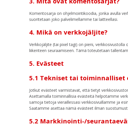
3. Mitä ovat komentosarjat?
Komentosarja on ohjelmointikoodia, jonka avulla verk
suoritetaan joko palvelimellamme tai laitteellasi.
4. Mikä on verkkojäljite?
Verkkojäljite (tai pixel tagi) on pieni, verkkosivustol
liikenteen seuraamiseen. Tämä toteutetaan tallentamall
5. Evästeet
5.1 Tekniset tai toiminnalliset
Jotkut evästeet varmistavat, että tietyt verkkosivusto
Asettamalla toiminnallisia evästeitä helpotamme verkk
samoja tietoja vieraillessasi verkkosivuillamme ja esi
Saatamme asettaa nämä evästeet ilman suostumusta
5.2 Markkinointi-/seurantaevä