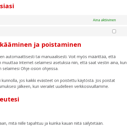
siasi
Aina aktiivinen
Markki
ylkääminen ja poistaminen
en automaattisesti tai manuaalisesti. Voit myös määrittää, että
n muuttaa Internet-selaimesi asetuksia niin, että saat viestin aina, kun
n selaimesi Ohje-osion ohjeissa.
unnolla, jos kaikki evästeet on poistettu käytöstä. Jos poistat
umuksesi jälkeen, kun vierailet uudelleen verkkosivuillamme.
keutesi
taan, mitä niille tapahtuu ja kuinka kauan niitä säilytetään.