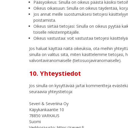
Pääsyoikeus: Sinulla on oikeus päästä käsiksi tieto
Oikeus oikaisuun: Sinulla on oikeus täydentää, korja
Jos annat meille suostumuksesi tietojesi käsittelyy
poistamista.
Oikeus siirtää tietojasi: Sinulla on oikeus pyytää kai
toiselle rekisterinpitäjälle.
Oikeus vastustaa: voit vastustaa tietojesi käsittely
Jos haluat käyttää näitä oikeuksia, ota meihin yhtey
sinulla on valitus siitä, miten käsittelemme tietojasi
valvontaviranomaiselle (tietosuojaviranomaiselle).
10. Yhteystiedot
Jos sinulla on kysyttävää ja/tai kommentteja eväste
seuraavia yhteystietoja:
Severi & Severiina Oy
Käpykankaantie 10
78850 VARKAUS
Suomi
Verkkosivusto:
https://severi.fi