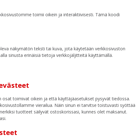
kosivustomme toimii oikein ja interaktiivisesti. Tämä koodi
la oleva näkymätön teksti tai kuva, jota käytetään verkkosivuston
a sinusta erinäisiä tietoja verkkojäljitteitä käyttämällä.
 evästeet
n osat toimivat oikein ja että käyttäjäasetukset pysyvät tiedossa.
osivustollamme vierailua. Näin sinun ei tarvitse toistuvasti syöttää
merkiksi tuotteet säilyvät ostoskorissasi, kunnes olet maksanut.
si.
steet