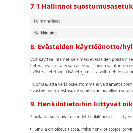
7.1 Hallinnoi suostumusasetuk
Toiminnalliset
Markkinointi
8. Evästeiden käyttöönotto/h
Voit käyttää Internet-selaimesi evästeiden poistamise
tiettyjä evästeitä ei saa asettaa. Toinen vaihtoehto o
eväste asetetaan. Lisätietoja näistä vaihtoehdoista o
Huomaa, että verkkosivustomme ei välttämättä toimi k
evästeet selaimestasi, ne sijoitetaan uudelleen suost
9. Henkilötietoihin liittyvät oi
Sinulla on seuraavat oikeudet henkilötietoihisi liittyen:
Sinulla on oikeus tietää, miksi henkilötietojasi tarvi