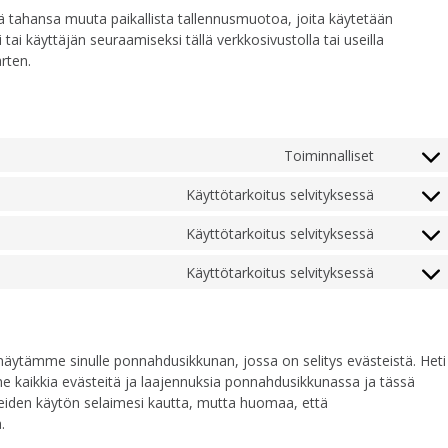
tä tahansa muuta paikallista tallennusmuotoa, joita käytetään
ai käyttäjän seuraamiseksi tällä verkkosivustolla tai useilla
rten.
Toiminnalliset
Consent
to
Käyttötarkoitus selvityksessä
Consent
service
to
wordpre
Käyttötarkoitus selvityksessä
Consent
service
to
google-
Käyttötarkoitus selvityksessä
Consent
service
fonts
to
google-
service
maps
sekalaist
näytämme sinulle ponnahdusikkunan, jossa on selitys evästeistä. Heti
e kaikkia evästeitä ja laajennuksia ponnahdusikkunassa ja tässä
teiden käytön selaimesi kautta, mutta huomaa, että
.