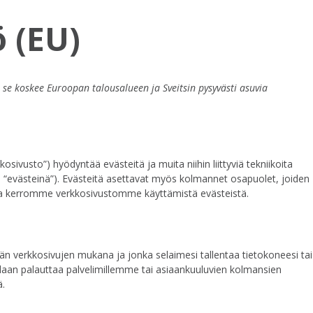
 (EU)
 se koskee Euroopan talousalueen ja Sveitsin pysyvästi asuvia
osivusto”) hyödyntää evästeitä ja muita niihin liittyviä tekniikoita
hin “evästeinä”). Evästeitä asettavat myös kolmannet osapuolet, joiden
ssa kerromme verkkosivustomme käyttämistä evästeistä.
ään verkkosivujen mukana ja jonka selaimesi tallentaa tietokoneesi tai
oidaan palauttaa palvelimillemme tai asiaankuuluvien kolmansien
ä.