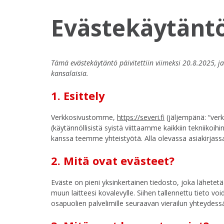
Evästekäytäntö
Tämä evästekäytäntö päivitettiin viimeksi 20.8.2025, ja
kansalaisia.
1. Esittely
Verkkosivustomme,
https://severi.fi
(jäljempänä: “verkk
(käytännöllisistä syistä viittaamme kaikkiin tekniikoi
kanssa teemme yhteistyötä. Alla olevassa asiakirja
2. Mitä ovat evästeet?
Eväste on pieni yksinkertainen tiedosto, joka lähetet
muun laitteesi kovalevylle. Siihen tallennettu tieto v
osapuolien palvelimille seuraavan vierailun yhteydess