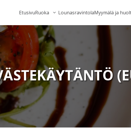
Etusivu
Ruoka
Lounasravintola
Myymälä ja huol
VÄSTEKÄYTÄNTÖ (E