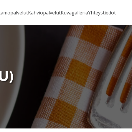
tamopalvelut
Kahviopalvelut
Kuvagalleria
Yhteystiedot
U)